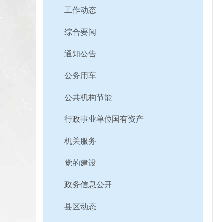
工作动态
综合要闻
通知公告
公务用车
公共机构节能
行政事业单位国有资产
机关服务
党的建设
政务信息公开
县区动态