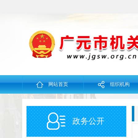
网站首页
组织机构
政务公开