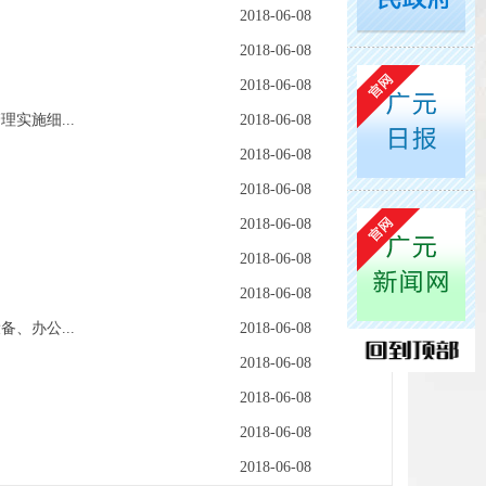
2018-06-08
2018-06-08
2018-06-08
实施细...
2018-06-08
2018-06-08
2018-06-08
2018-06-08
2018-06-08
2018-06-08
、办公...
2018-06-08
2018-06-08
2018-06-08
2018-06-08
2018-06-08