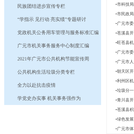
•市科技局
民族团结进步宣传专栏
•市民政
“学指示 见行动 亮实绩”专题研讨
•广元市
党政机关公务用车管理与服务标准汇编
•苍溪县
•旺苍县
广元市机关事务服务中心制度汇编
•广元市
2021年广元市公共机构节能宣传周
•广元市
•朝天区
公共机构生活垃圾分类专栏
•利州区机
全力以赴抗击疫情
•垃圾分
学党史办实事 机关事务强作为
•青川县
•苍溪县
•绿色发
•广元市